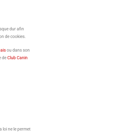
isque dur afin
ion de cookies.
ais
ou dans son
e de
Club Canin
 loi ne le permet