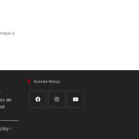
onique à
Suivez-Nous
r
mis de
isé
lity !