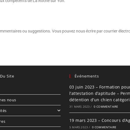
bunaux compétents de La Roche sur Yon.
ommentaires ou suggestions. Vous pouvez nous écrire par courrier électr
Du Site
Événements
03 juin 2023 – Formation pou
l’attestation d’aptitude – Per
détention d’un chien catégor
mes nous
31 MARS 2023
/
0 COMMENTAIRE
ités
19 mars 2023 – Concours d’Agi
res
5 MARS 2023
/
0 COMMENTAIRE