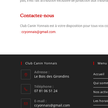
pas, il est fait attribution exclusive de juridiction aux tri
Contactez-nous
Club Canin Yonnais est à votre disposition pour tous vos c
:
ccyonnais@gmail.com
.
Club Canin Yonnais
Menu 
Adresse :
Accueil
Le Bois des Girondins
Qui som
Téléphone :
07 81 06 51 24
Nos activ
E-mail :
Les horai
ccyonnais@gmail.com