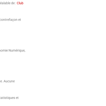
réalable de :
Club
 contrefaçon et
onomie Numérique,
ute. Aucune
atistiques et