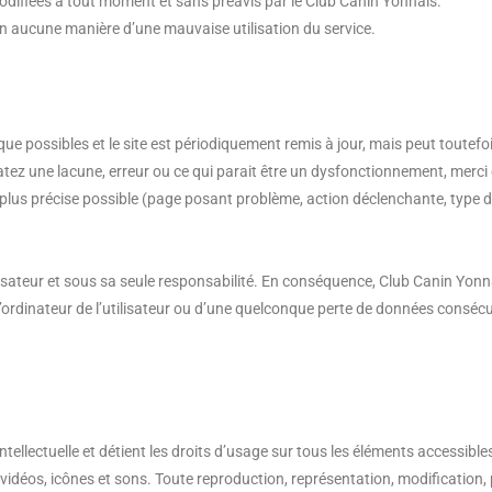
 modifiées à tout moment et sans préavis par le Club Canin Yonnais.
n aucune manière d’une mauvaise utilisation du service.
ue possibles et le site est périodiquement remis à jour, mais peut toutefo
tez une lacune, erreur ou ce qui parait être un dysfonctionnement, merci d
 plus précise possible (page posant problème, action déclenchante, type d
tilisateur et sous sa seule responsabilité. En conséquence, Club Canin Yonn
ordinateur de l’utilisateur ou d’une quelconque perte de données consécu
ntellectuelle et détient les droits d’usage sur tous les éléments accessibles
vidéos, icônes et sons. Toute reproduction, représentation, modification, 