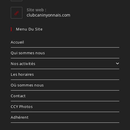
votre
dans
votre
application
Site web :
application
clubcaninyonnais.com
Menu Du Site
Accueil
Qui sommes nous
Nos activités
Les horaires
Où sommes nous
Contact
CCY Photos
Adhérent