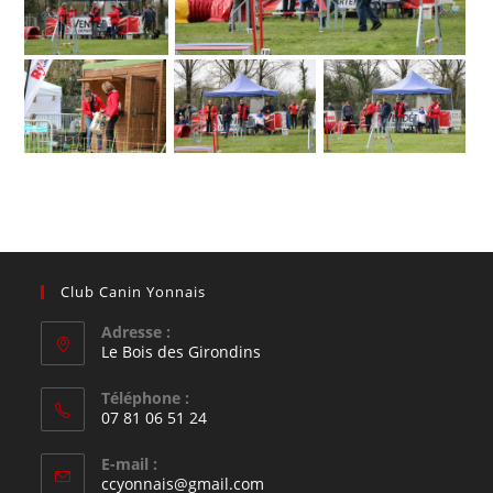
Club Canin Yonnais
Adresse :
Le Bois des Girondins
Téléphone :
07 81 06 51 24
S’ouvre
E-mail :
dans
S’ouvre
ccyonnais@gmail.com