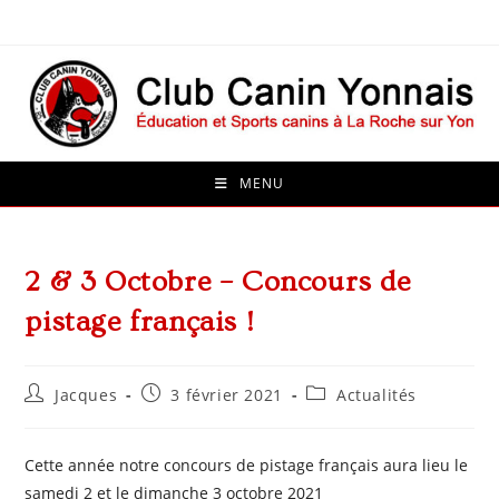
Skip
to
content
MENU
2 & 3 Octobre – Concours de
pistage français !
Auteur/autrice
Publication
Post
Jacques
3 février 2021
Actualités
de
publiée :
category:
la
publication :
Cette année notre concours de pistage français aura lieu le
samedi 2 et le dimanche 3 octobre 2021