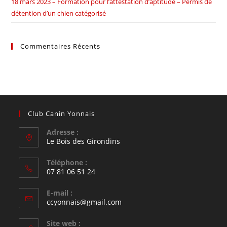
18 mars 2023 – Formation pour l’attestation d’aptitude – Permis de
détention d’un chien catégorisé
Commentaires Récents
Club Canin Yonnais
Adresse :
Le Bois des Girondins
Téléphone :
07 81 06 51 24
S’ouvre
E-mail :
dans
S’ouvre
ccyonnais@gmail.com
votre
dans
votre
application
Site web :